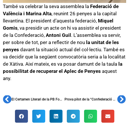
També va celebrar la seva assemblea la
Federació de
València i Marina Alta
, reunint 26 penyes a la capital
llevantina. El president d’aquesta federació,
Miquel
Gomis
, va presidir un acte on hi va assistir el president
de la Confederació,
Antoni Guil
. L’assemblea va servir,
per sobre de tot, per a reflectir de nou
la unitat de les
penyes
davant la situació actual del col·lectiu. També es
va decidir que la següent convocatòria seria a la localitat
de Xàtiva. Així mateix, es va posar damunt de la taula
la
possibilitat de recuperar el Aplec de Penyes
aquest
any.
El Certamen Literari de la PB Foment Martinenc rep 40 relats a concurs
Prova pilot de la “Confederació Desplaçaments Experience” a València