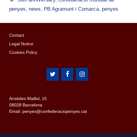
penyes
,
news
,
PB Agramunt i Comarca
,
penyes
Contact
Legal Notice
Cookies Policy
Arístides Maillol, 15
08028 Barcelona
Email: penyes@confederaciopenyes.cat