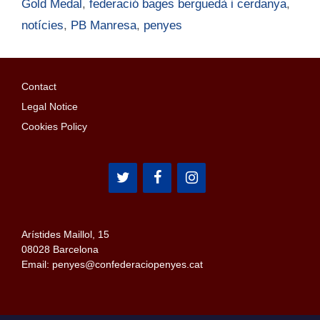
Gold Medal
,
federació bages berguedà i cerdanya
,
notícies
,
PB Manresa
,
penyes
Contact
Legal Notice
Cookies Policy
Arístides Maillol, 15
08028 Barcelona
Email: penyes@confederaciopenyes.cat