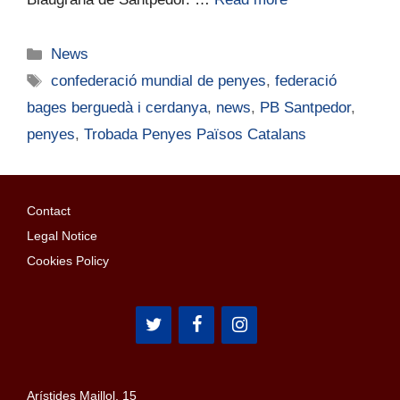
News
confederació mundial de penyes
,
federació
bages berguedà i cerdanya
,
news
,
PB Santpedor
,
penyes
,
Trobada Penyes Països Catalans
Contact
Legal Notice
Cookies Policy
Arístides Maillol, 15