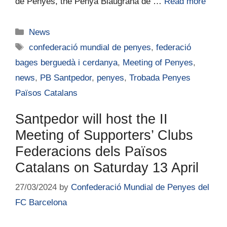
de Penyes, the Penya Blaugrana de …
Read more
News
confederació mundial de penyes
,
federació
bages berguedà i cerdanya
,
Meeting of Penyes
,
news
,
PB Santpedor
,
penyes
,
Trobada Penyes
Països Catalans
Santpedor will host the II
Meeting of Supporters’ Clubs
Federacions dels Països
Catalans on Saturday 13 April
27/03/2024
by
Confederació Mundial de Penyes del
FC Barcelona