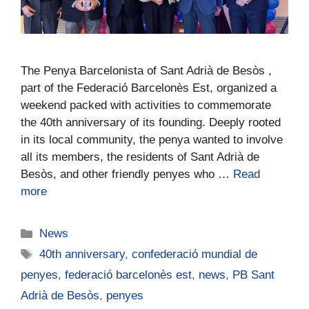
The Penya Barcelonista of Sant Adrià de Besòs ,
part of the Federació Barcelonès Est, organized a
weekend packed with activities to commemorate
the 40th anniversary of its founding. Deeply rooted
in its local community, the penya wanted to involve
all its members, the residents of Sant Adrià de
Besòs, and other friendly penyes who …
Read
more
News
40th anniversary
,
confederació mundial de
penyes
,
federació barcelonès est
,
news
,
PB Sant
Adrià de Besòs
,
penyes