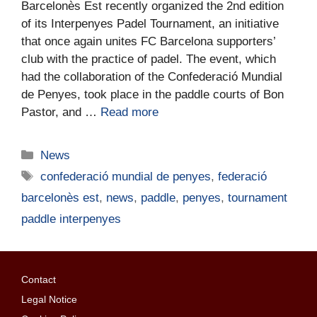
Barcelonès Est recently organized the 2nd edition
of its Interpenyes Padel Tournament, an initiative
that once again unites FC Barcelona supporters’
club with the practice of padel. The event, which
had the collaboration of the Confederació Mundial
de Penyes, took place in the paddle courts of Bon
Pastor, and …
Read more
News
confederació mundial de penyes
,
federació
barcelonès est
,
news
,
paddle
,
penyes
,
tournament
paddle interpenyes
Contact
Legal Notice