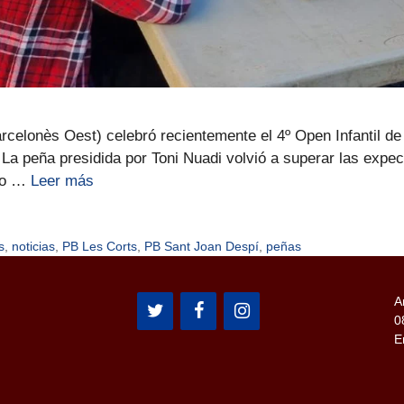
elonès Oest) celebró recientemente el 4º Open Infantil de A
La peña presidida por Toni Nuadi volvió a superar las expec
 lo …
Leer más
s
,
noticias
,
PB Les Corts
,
PB Sant Joan Despí
,
peñas
A
0
E