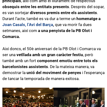
principals
, així com amb el lliurament de respectius
obsequis entre les entitats presents
. Després del sopar,
es van sortejar
diversos premis entre els assistents
.
Durant l’acte, també es va dur a terme un
homenatge a
Joan Casals, l’Avi del Barça
,
que va morir fa dues
setmanes, així com
a una penyista de la PB Olot i
Comarca.
Així doncs, el 50è aniversari de la PB Olot i Comarca va
ser una
vetllada amb un gran caràcter festiu
, però
també amb un fort
component emotiu entre tots els
barcelonistes assistents
. De la mateixa manera, va
demostrar la
unió del moviment de penyes
i l’esperança
de tancar la temporada de manera exitosa.