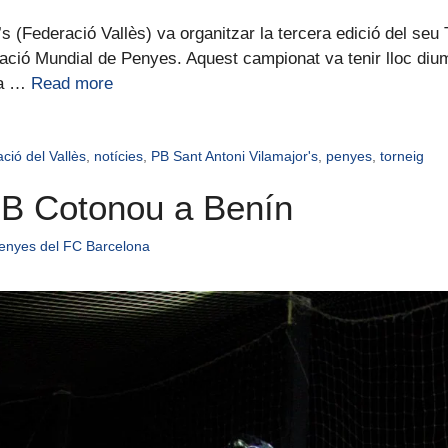
 (Federació Vallès) va organitzar la tercera edició del seu 
ació Mundial de Penyes. Aquest campionat va tenir lloc dium
ta …
Read more
ció del Vallès
,
notícies
,
PB Sant Antoni Vilamajor's
,
penyes
,
torneig
 PB Cotonou a Benín
enyes del FC Barcelona