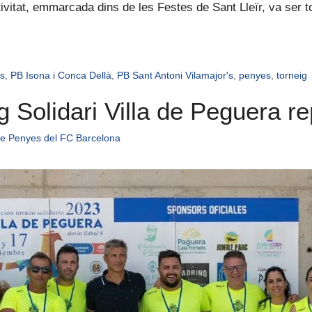
ivitat, emmarcada dins de les Festes de Sant Lleïr, va ser to
es
,
PB Isona i Conca Dellà
,
PB Sant Antoni Vilamajor's
,
penyes
,
torneig
g Solidari Villa de Peguera re
de Penyes del FC Barcelona