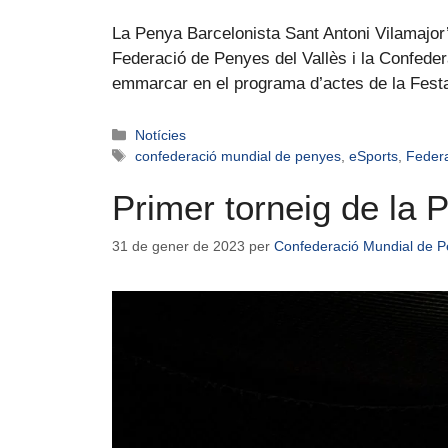
La Penya Barcelonista Sant Antoni Vilamajor’s
Federació de Penyes del Vallès i la Confeder
emmarcar en el programa d’actes de la Fes
Notícies
confederació mundial de penyes
,
eSports
,
Federa
Primer torneig de la
31 de gener de 2023
per
Confederació Mundial de P