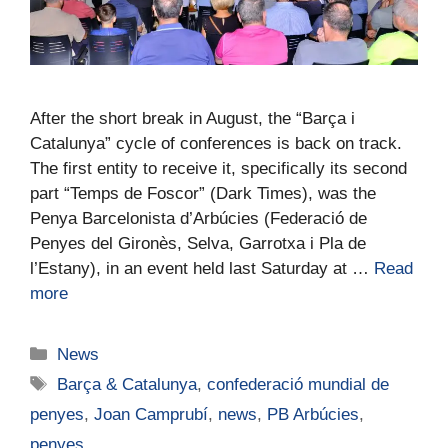
After the short break in August, the “Barça i
Catalunya” cycle of conferences is back on track.
The first entity to receive it, specifically its second
part “Temps de Foscor” (Dark Times), was the
Penya Barcelonista d’Arbúcies (Federació de
Penyes del Gironès, Selva, Garrotxa i Pla de
l’Estany), in an event held last Saturday at …
Read
more
News
Barça & Catalunya
,
confederació mundial de
penyes
,
Joan Camprubí
,
news
,
PB Arbúcies
,
penyes