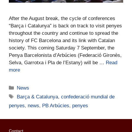
After the August break, the cycle of conferences
“Barça i Catalunya” is back on track to visit penyes
throughout the country and continue to spread the
history of FC Barcelona and its link with Catalan
society. This coming Saturday 7 September, the
Penya Barcelonista d’Arbúcies (Federació Gironès,
Selva, Garrotxa i Pla de l’Estany) will be …
Read
more
News
Barça & Catalunya
,
confederació mundial de
penyes
,
news
,
PB Arbúcies
,
penyes
Contact