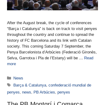
After the August break, the cycle of conferences
“Barça i Catalunya” is back on track to visit penyes
throughout the country and continue to spread the
history of FC Barcelona and its link with Catalan
society. This coming Saturday 7 September, the
Penya Barcelonista d’Arbúcies (Federació Gironès,
Selva, Garrotxa i Pla de l’Estany) will be …
Read
more
News
Barça & Catalunya
,
confederació mundial de
penyes
,
news
,
PB Arbúcies
,
penyes
The PB Montgrí i Comarca