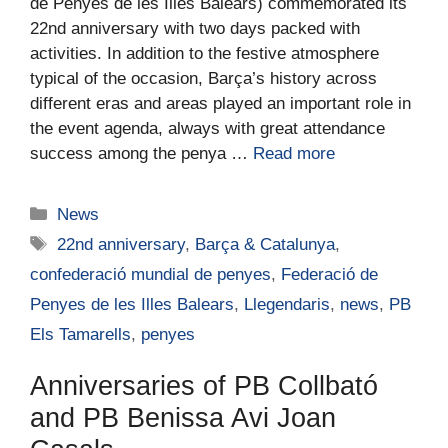
de Penyes de les Illes Balears) commemorated its
22nd anniversary with two days packed with
activities. In addition to the festive atmosphere
typical of the occasion, Barça’s history across
different eras and areas played an important role in
the event agenda, always with great attendance
success among the penya …
Read more
News
22nd anniversary
,
Barça & Catalunya
,
confederació mundial de penyes
,
Federació de
Penyes de les Illes Balears
,
Llegendaris
,
news
,
PB
Els Tamarells
,
penyes
Anniversaries of PB Collbató
and PB Benissa Avi Joan