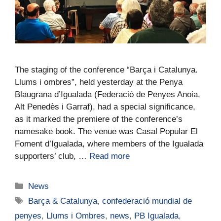
The staging of the conference “Barça i Catalunya.
Llums i ombres”, held yesterday at the Penya
Blaugrana d’Igualada (Federació de Penyes Anoia,
Alt Penedès i Garraf), had a special significance,
as it marked the premiere of the conference’s
namesake book. The venue was Casal Popular El
Foment d’Igualada, where members of the Igualada
supporters’ club, …
Read more
News
Barça & Catalunya
,
confederació mundial de
penyes
,
Llums i Ombres
,
news
,
PB Igualada
,