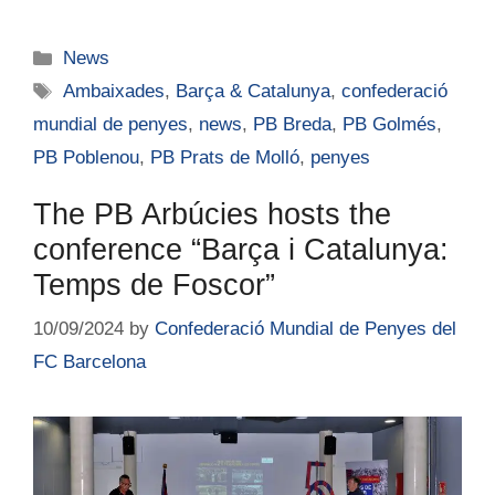
News
Ambaixades
,
Barça & Catalunya
,
confederació
mundial de penyes
,
news
,
PB Breda
,
PB Golmés
,
PB Poblenou
,
PB Prats de Molló
,
penyes
The PB Arbúcies hosts the
conference “Barça i Catalunya:
Temps de Foscor”
10/09/2024
by
Confederació Mundial de Penyes del
FC Barcelona