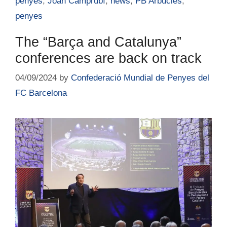
penyes
,
Joan Camprubí
,
news
,
PB Arbúcies
,
penyes
The “Barça and Catalunya”
conferences are back on track
04/09/2024
by
Confederació Mundial de Penyes del
FC Barcelona