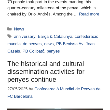
70 people took part in the events marking this
quarter-century milestone of the penya, which is
chaired by Oriol Andrés. Among the …
Read more
News
anniversary
,
Barça & Catalunya
,
confederació
mundial de penyes
,
news
,
PB Benissa Avi Joan
Casals
,
PB Collbató
,
penyes
The historical and cultural
dissemination activites for
penyes continue
27/05/2025
by
Confederació Mundial de Penyes del
FC Barcelona