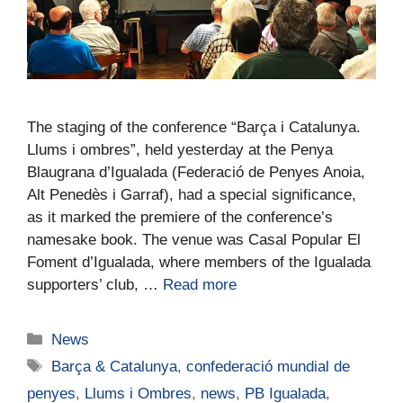
The staging of the conference “Barça i Catalunya.
Llums i ombres”, held yesterday at the Penya
Blaugrana d’Igualada (Federació de Penyes Anoia,
Alt Penedès i Garraf), had a special significance,
as it marked the premiere of the conference’s
namesake book. The venue was Casal Popular El
Foment d’Igualada, where members of the Igualada
supporters’ club, …
Read more
News
Barça & Catalunya
,
confederació mundial de
penyes
,
Llums i Ombres
,
news
,
PB Igualada
,