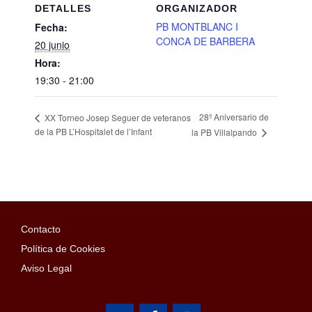
DETALLES
ORGANIZADOR
PB MONTBLANC I
Fecha:
CONCA DE BARBERA
20 junio
Hora:
19:30 - 21:00
28º Aniversario de
XX Torneo Josep Seguer de veteranos
de la PB L’Hospitalet de l’Infant
la PB Villalpando
Contacto
Política de Cookies
Aviso Legal