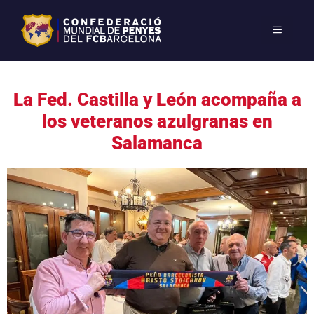
La Fed. Castilla y León acompaña a
los veteranos azulgranas en
Salamanca