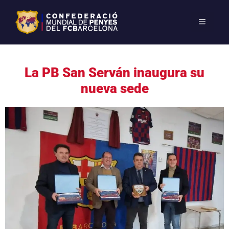
La PB San Serván inaugura su
nueva sede