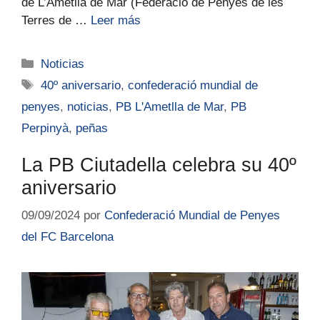
de L’Ametlla de Mar (Federació de Penyes de les
Terres de …
Leer más
Noticias
40º aniversario
,
confederació mundial de
penyes
,
noticias
,
PB L'Ametlla de Mar
,
PB
Perpinyà
,
peñas
La PB Ciutadella celebra su 40º
aniversario
09/09/2024
por
Confederació Mundial de Penyes
del FC Barcelona