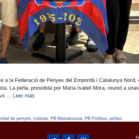
e a la Federació de Penyes del Empordà i Catalunya Nord, 
ista. La peña, presidida por Maria Isabel Mora, reunió a una
tivo …
Leer más
ndial de penyes
,
noticias
,
PB Massanassa
,
PB Portbou
,
peñas
A