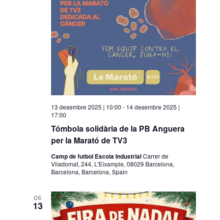
s
d
e
v
e
n
i
13 desembre 2025 | 10:00
-
14 desembre 2025 |
m
17:00
e
Tómbola solidària de la PB Anguera
n
per la Marató de TV3
t
Camp de futbol Escola Industrial
Carrer de
Viladomat, 244, L'Eixample, 08029 Barcelona,
Barcelona, Barcelona, Spain
DS
13