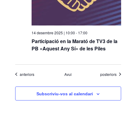
14 desembre 2025 | 10:00
-
17:00
Participació en la Marató de TV3 de la
PB «Aquest Any Sí» de les Piles
Esdeveniments
Esdeveniments
anteriors
Avui
posteriors
Subscriviu-vos al calendari