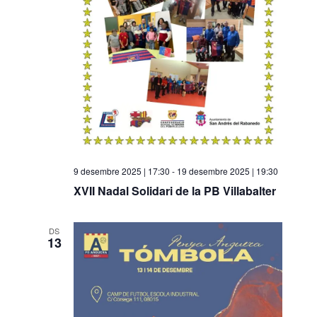
a
v
n
v
a
i
e
d
s
a
g
u
t
a
a
a
l
c
.
i
i
t
ó
9 desembre 2025 | 17:30
-
19 desembre 2025 | 19:30
z
XVII Nadal Solidari de la PB Villabalter
a
c
DS
i
13
o
n
s
E