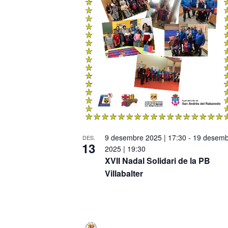
e
f
.
e
v
e
n
t
9 desembre 2025 | 17:30
-
19 desemb
DES.
s
13
2025 | 19:30
XVII Nadal Solidari de la PB
i
Villabalter
n
P