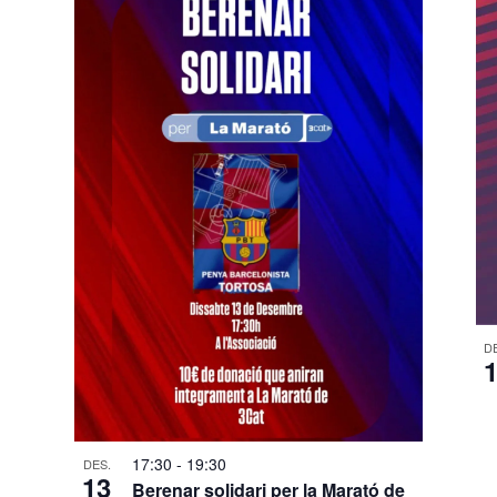
D
17:30
-
19:30
DES.
13
Berenar solidari per la Marató de