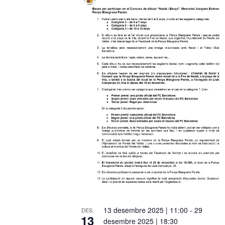
h
o
t
o
V
i
e
w
13 desembre 2025 | 11:00
-
29
DES.
13
desembre 2025 | 18:30