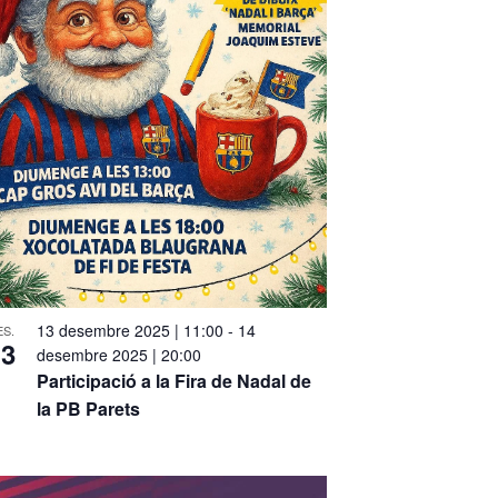
d
ó
e
d
n
e
v
a
i
v
s
e
u
g
a
l
a
13 desembre 2025 | 11:00
-
14
ES.
13
desembre 2025 | 20:00
i
c
Participació a la Fira de Nadal de
t
la PB Parets
i
z
ó
a