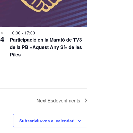
10:00
-
17:00
ES.
14
Participació en la Marató de TV3
de la PB «Aquest Any Sí» de les
Piles
Next
Esdeveniments
Subscriviu-vos al calendari