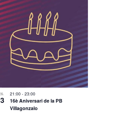
c
i
o
n
s
E
s
d
e
21:00
-
23:00
ES.
v
13
16è Aniversari de la PB
e
Villagonzalo
n
i