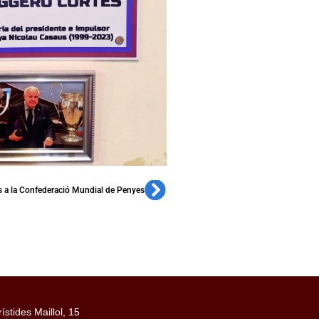
s a la Confederació Mundial de Penyes
rístides Maillol, 15