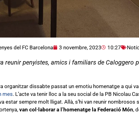
enyes del FC Barcelona
3 novembre, 2023
10:27
Notíc
 reunir penyistes, amics i familiars de Caloggero pe
a organitzar dissabte passat un emotiu homenatge a qui va 
un mes
. L’acte va tenir lloc a la seu social de la PB Nicolau C
 estar sempre molt lligat. Allà, s’hi van reunir nombrosos so
ortenya,
van col·laborar a l’homenatge la Federació Món
, 