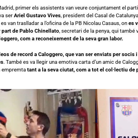
drid, primer els assistents van veure conjuntament el partit,
va ser
Ariel Gustavo Vives
, president del Casal de Catalunya
es van traslladar a l’oficina de la PB Nicolau Casaus, on
es v
 part de Pablo Chinellato
, secretari de la penya, qui també 
oggero, com a reconeixement de la seva gran labor.
deos de record a Caloggero, que van ser enviats per socis i
es
. També es va llegir una emotiva carta d’un amic de Calog
ran empremta
tant a la seva ciutat, com a tot el col·lectiu d