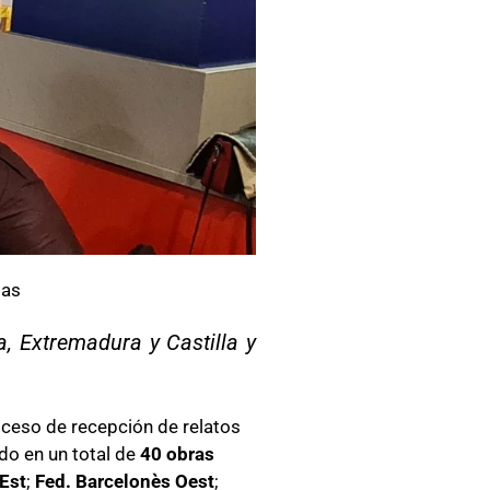
ias
, Extremadura y Castilla y
roceso de recepción de relatos
ado en un total de
40
obras
Est
;
Fed. Barcelonès
Oest
;