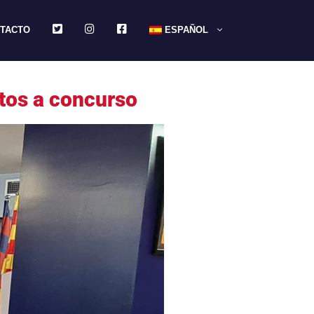
TWITTER
INSTAGRAM
FACEBOOK
TACTO
ESPAÑOL
atos a concurso