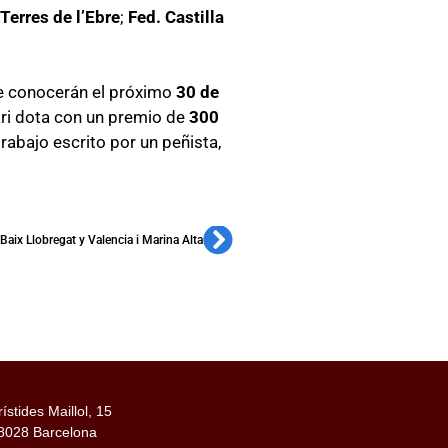
 Terres de l’Ebre
;
Fed. Castilla
se conocerán el próximo
30 de
rari dota con un premio de
300
rabajo escrito por un peñista,
 Baix Llobregat y Valencia i Marina Alta
rístides Maillol, 15
8028 Barcelona