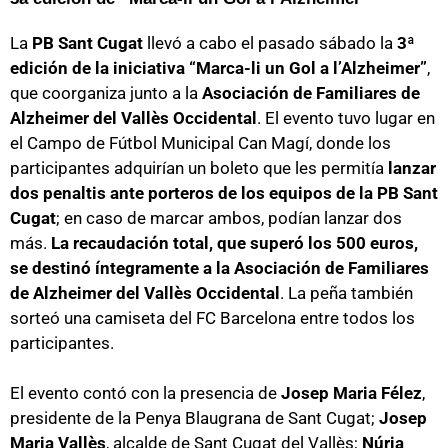
La
PB Sant Cugat
llevó a cabo el pasado sábado la
3ª
edición de la iniciativa “Marca-li un Gol a l’Alzheimer”
,
que coorganiza junto a la
Asociación de Familiares de
Alzheimer del Vallès Occidental
. El evento tuvo lugar en
el Campo de Fútbol Municipal Can Magí, donde los
participantes adquirían un boleto que les permitía
lanzar
dos penaltis ante porteros de los equipos de la PB Sant
Cugat
; en caso de marcar ambos, podían lanzar dos
más.
La recaudación total, que superó los 500 euros,
se destinó íntegramente a la Asociación de Familiares
de Alzheimer del Vallès Occidental
. La peña también
sorteó una camiseta del FC Barcelona entre todos los
participantes.
El evento contó con la presencia de
Josep Maria Félez
,
presidente de la Penya Blaugrana de Sant Cugat;
Josep
Maria Vallès
, alcalde de Sant Cugat del Vallès;
Núria