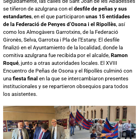
Seguidamente, las calles de Sant Joan de les Abadesses
se tiñeron de azulgrana con el
desfile de peñas y sus
estandartes
, en el que participaron
unas 15 entidades
de la Federació de Penyes d’Osona i el Ripollès
, así
como los Almogàvers Garrotxins, de la Federació
Gironès, Selva, Garrotxa i Pla de l’Estany. El desfile
finalizó en el Ayuntamiento de la localidad, donde la
comitiva azulgrana fue recibida por el alcalde,
Ramon
Roqué
, junto a otras autoridades locales. El XVIII
Encuentro de Peñas de Osona y el Ripollès culminó con
una
fiesta final
en la que se intercambiaron presentes
institucionales y se repartieron obsequios para todos
los asistentes.