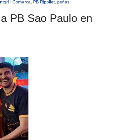
ntgrí i Comarca
,
PB Ripollet
,
peñas
 la PB Sao Paulo en