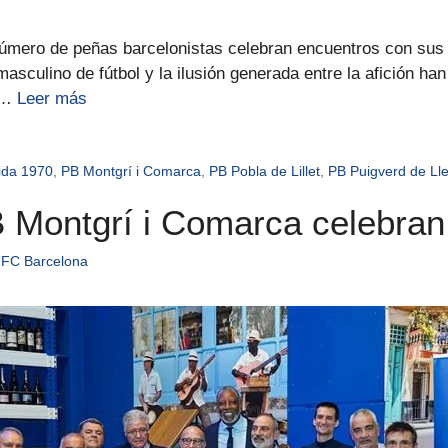
úmero de peñas barcelonistas celebran encuentros con sus 
masculino de fútbol y la ilusión generada entre la afición ha
n …
Leer más
ida 1970
,
PB Montgrí i Comarca
,
PB Pobla de Lillet
,
PB Puigverd de Ll
B Montgrí i Comarca celebran
 FC Barcelona