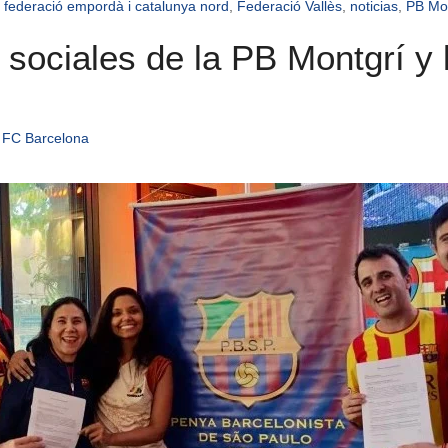
,
federació empordà i catalunya nord
,
Federació Vallès
,
noticias
,
PB Mo
 sociales de la PB Montgrí y
 FC Barcelona